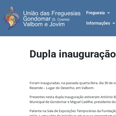
Freguesia
Informações
Dupla inauguração
Foram inauguradas, na passada quarta-feira, dia 30 de o
Resende – Lugar do Desenho, em Valbom.
Presentes nesta dupla inauguração estiveram António Br
Municipal de Gondomar e Miguel Cadilhe, presidente d
Patente na Sala de Exposições Temporárias da Fundação J
início a uma série de iniciativas em que se apresentam c