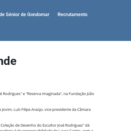
ade Sénior de Gondomar
Recrutamento
nde
sé Rodrigues" e "Reserva Imaginada", na Fundação Júlio
ovim, Luís Filipe Araújo, vice-presidente da Câmara
A Coleção de Desenho do Escultor José Rodrigues" dá
curadoria é da responsabilidade de Laura Castro, com a