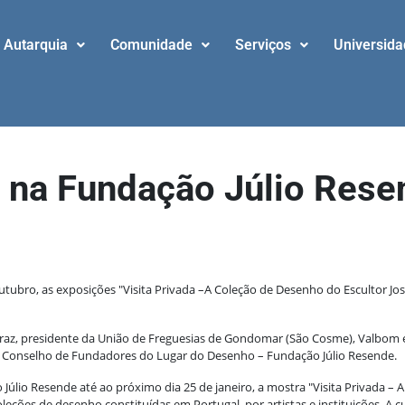
Autarquia
Comunidade
Serviços
Universid
 na Fundação Júlio Rese
utubro, as exposições "Visita Privada –A Coleção de Desenho do Escultor Jo
az, presidente da União de Freguesias de Gondomar (São Cosme), Valbom e J
o Conselho de Fundadores do Lugar do Desenho – Fundação Júlio Resende.
úlio Resende até ao próximo dia 25 de janeiro, a mostra "Visita Privada – 
oleções de desenho constituídas em Portugal, por artistas e instituições. A 