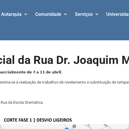
Autarquia
Comunidade
Serviços
Universid
ial da Rua Dr. Joaquim 
𝗿𝗰𝗶𝗮𝗹𝗺𝗲𝗻𝘁𝗲 𝗱𝗲 𝟳 𝗮 𝟭𝟭 𝗱𝗲 𝗮𝗯𝗿𝗶𝗹.
stina-se à realização de trabalhos de nivelamento e substituição de tampas
 a Rua da Escola Dramática;