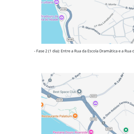
- Fase 2 (1 dia): Entre a Rua da Escola Dramática e a Rua 