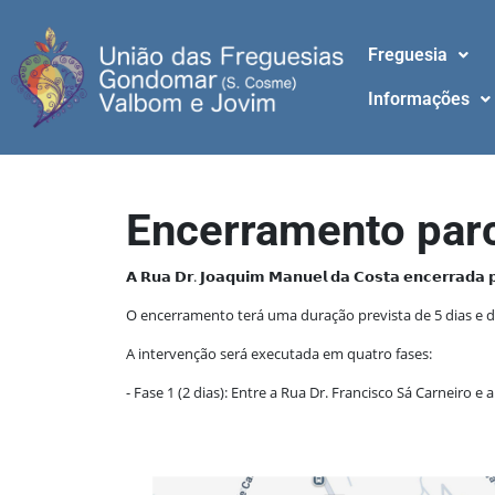
Freguesia
Informações
Encerramento parc
𝗔 𝗥𝘂𝗮 𝗗𝗿. 𝗝𝗼𝗮𝗾𝘂𝗶𝗺 𝗠𝗮𝗻𝘂𝗲𝗹 𝗱𝗮 𝗖𝗼𝘀𝘁𝗮 𝗲𝗻𝗰𝗲𝗿𝗿𝗮𝗱𝗮 𝗽
O encerramento terá uma duração prevista de 5 dias e de
A intervenção será executada em quatro fases:
- Fase 1 (2 dias): Entre a Rua Dr. Francisco Sá Carneiro e