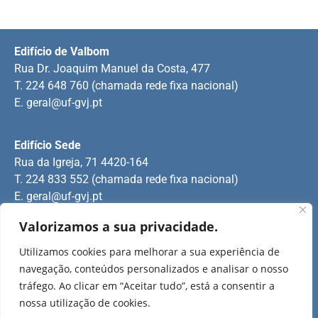
Edifício de Valbom
Rua Dr. Joaquim Manuel da Costa, 477
T. 224 648 760 (chamada rede fixa nacional)
E.
geral@uf-gvj.pt
Edifício Sede
Rua da Igreja, 71 4420-164
T. 224 833 552 (chamada rede fixa nacional)
E.
geral@uf-gvj.pt
Valorizamos a sua privacidade.
Edifício de Jovim
Utilizamos cookies para melhorar a sua experiência de
Rua Manuel Pinto Martins
navegação, conteúdos personalizados e analisar o nosso
T. 224 509 703 (chamada rede fixa nacional)
tráfego. Ao clicar em “Aceitar tudo”, está a consentir a
E.
geral@uf-gvj.pt
nossa utilização de cookies.