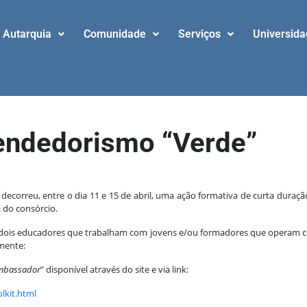
Autarquia
Comunidade
Serviços
Universid
ndedorismo “Verde”
correu, entre o dia 11 e 15 de abril, uma ação formativa de curta duraçã
 do consórcio.
r dois educadores que trabalham com jovens e/ou formadores que operam c
mente:
Ambassador
” disponível através do site e via link:
lkit.html