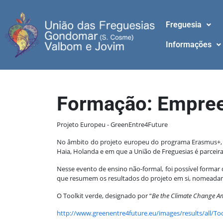
Freguesia
Informações
Formação: Empree
Projeto Europeu - GreenEntre4Future
No âmbito do projeto europeu do programa Erasmus+, de
Haia, Holanda e em que a União de Freguesias é parceira
Nesse evento de ensino não-formal, foi possível forma
que resumem os resultados do projeto em si, nomeada
O Toolkit verde, designado por “
Be the Climate Change 
http://www.greenentre4future.eu/images/results/all/Too