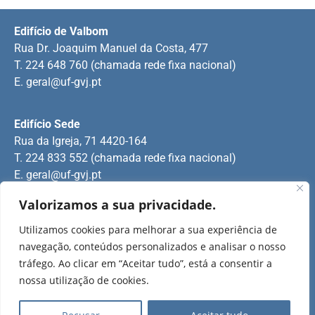
Edifício de Valbom
Rua Dr. Joaquim Manuel da Costa, 477
T. 224 648 760 (chamada rede fixa nacional)
E.
geral@uf-gvj.pt
Edifício Sede
Rua da Igreja, 71 4420-164
T. 224 833 552 (chamada rede fixa nacional)
E.
geral@uf-gvj.pt
Valorizamos a sua privacidade.
Edifício de Jovim
Utilizamos cookies para melhorar a sua experiência de
Rua Manuel Pinto Martins
navegação, conteúdos personalizados e analisar o nosso
T. 224 509 703 (chamada rede fixa nacional)
tráfego. Ao clicar em “Aceitar tudo”, está a consentir a
E.
geral@uf-gvj.pt
nossa utilização de cookies.