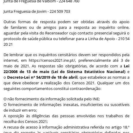
Junta de Freguesia de Valbom - 224 648 760
Junta Freguesia de Jovim - 224 509 703
Outras formas de resposta podem ser obtidas através do apoio
de familares ou de amigos para a resposta ao inquérito online,
aguardar pela visita do Recenseador cujo contacto presencial seguirá o
protocolo de saúde pública ou telefonar para a Linha de Apoio - 210 54
20 21
De lembrar que os inquéritos censitários devem ser respondidos pela
internet, em
https://censos2021.ine.pt/
, preferencialmente até 3 de
maio de 2021. As respostas são obrigatórias, de acordo com a
Lei
22/2008 de 13 de maio (Lei do Sistema Estatístico Nacional)
e
o
Decreto-Lei nº 54/2019 de 18 de abril
, que estabelece as normas a
que deve obedecer a realização dos Censos 2021. Qualquer um dos
seguintes comportamentos constitui contraordenação:
O não fornecimento da informação solicitada pelo INE;
O fornecimento de informações inexatas, insuficientes ou suscetíveis
de induzir em erro;
A oposição às diligências das pessoas envolvidas nos trabalhos de
recolha dos Censos 2021;
A recusa de acesso à informação administrativa referida no artigo 18.º
(que diz respeito às variáveis censitárias obrigatórias definidas nos