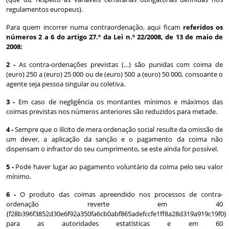
regulamentos europeus).
Para quem incorrer numa contraordenação, aqui ficam
referidos os
números 2 a 6 do artigo 27.º da Lei n.º 22/2008, de 13 de maio de
2008:
2 -
As contra-ordenações previstas (…) são punidas com coima de
(euro) 250 a (euro) 25 000 ou de (euro) 500 a (euro) 50 000, consoante o
agente seja pessoa singular ou coletiva.
3 -
Em caso de negligência os montantes mínimos e máximos das
coimas previstas nos números anteriores são reduzidos para metade.
4 -
Sempre que o ilícito de mera ordenação social resulte da omissão de
um dever, a aplicação da sanção e o pagamento da coima não
dispensam o infractor do seu cumprimento, se este ainda for possível.
5 -
Pode haver lugar ao pagamento voluntário da coima pelo seu valor
mínimo.
6 -
O produto das coimas apreendido nos processos de contra-
ordenação reverte em 40
{f28b396f3852d30e6f92a350fa6cb0abf865adefccfe1ff8a28d319a919c19f0}
para as autoridades estatísticas e em 60