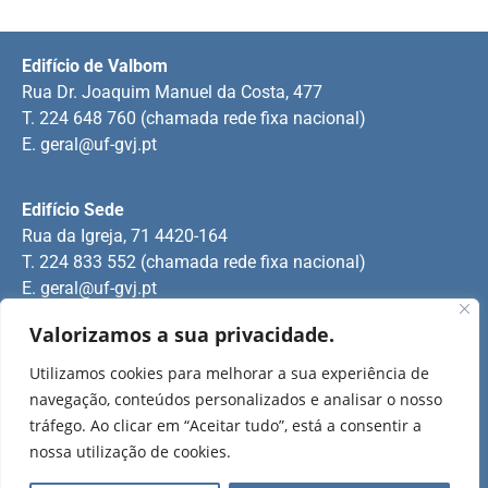
Edifício de Valbom
Rua Dr. Joaquim Manuel da Costa, 477
T. 224 648 760 (chamada rede fixa nacional)
E.
geral@uf-gvj.pt
Edifício Sede
Rua da Igreja, 71 4420-164
T. 224 833 552 (chamada rede fixa nacional)
E.
geral@uf-gvj.pt
Valorizamos a sua privacidade.
Edifício de Jovim
Utilizamos cookies para melhorar a sua experiência de
Rua Manuel Pinto Martins
navegação, conteúdos personalizados e analisar o nosso
T. 224 509 703 (chamada rede fixa nacional)
tráfego. Ao clicar em “Aceitar tudo”, está a consentir a
E.
geral@uf-gvj.pt
nossa utilização de cookies.