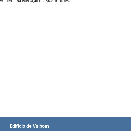
 empenho na execução das suas funções.
Edifício de Valbom