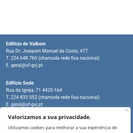
Edifício de Valbom
Rua Dr. Joaquim Manuel da Costa, 477
T. 224 648 760 (chamada rede fixa nacional)
E.
geral@uf-gvj.pt
Edifício Sede
Rua da Igreja, 71 4420-164
T. 224 833 552 (chamada rede fixa nacional)
E.
geral@uf-gvj.pt
Valorizamos a sua privacidade.
Edifício de Jovim
Utilizamos cookies para melhorar a sua experiência de
Rua Manuel Pinto Martins