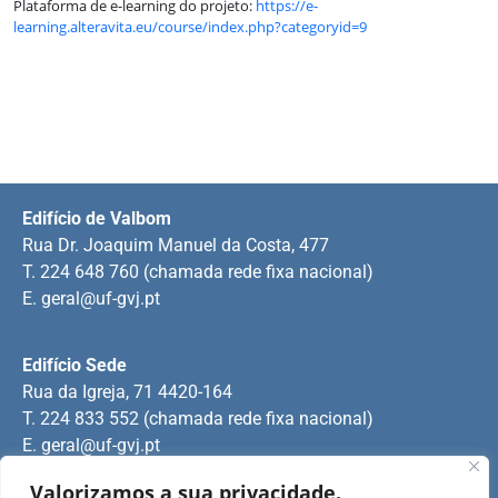
Plataforma de e-learning do projeto:
https://e-
learning.alteravita.eu/course/index.php?categoryid=9
Edifício de Valbom
Rua Dr. Joaquim Manuel da Costa, 477
T. 224 648 760 (chamada rede fixa nacional)
E.
geral@uf-gvj.pt
Edifício Sede
Rua da Igreja, 71 4420-164
T. 224 833 552 (chamada rede fixa nacional)
E.
geral@uf-gvj.pt
Valorizamos a sua privacidade.