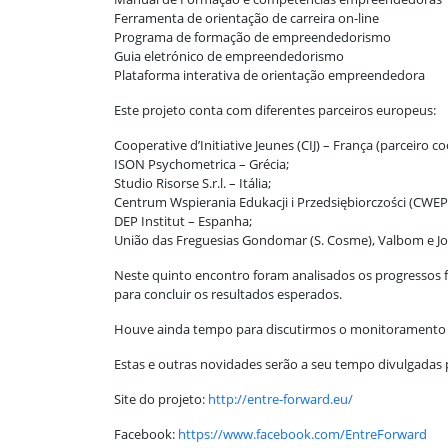
Ferramenta de orientação de carreira on-line
Programa de formação de empreendedorismo
Guia eletrónico de empreendedorismo
Plataforma interativa de orientação empreendedora
Este projeto conta com diferentes parceiros europeus:
Cooperative d’Initiative Jeunes (CIJ) – França (parceiro c
ISON Psychometrica – Grécia;
Studio Risorse S.r.l. – Itália;
Centrum Wspierania Edukacji i Przedsiębiorczości (CWEP)
DEP Institut – Espanha;
União das Freguesias Gondomar (S. Cosme), Valbom e Jo
Neste quinto encontro foram analisados os progressos f
para concluir os resultados esperados.
Houve ainda tempo para discutirmos o monitoramento d
Estas e outras novidades serão a seu tempo divulgadas 
Site do projeto:
http://entre-forward.eu/
Facebook:
https://www.facebook.com/EntreForward