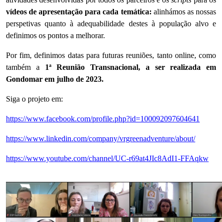
vídeos
de apresentação para cada temática
:
alinhámos as nossas
perspetivas quanto à adequabilidade destes à população alvo e
definimos os pontos a melhorar.
Por fim, definimos datas para futuras reuniões, tanto online, como
também a
1ª Reunião Transnacional, a ser realizada em
Gondomar em julho de 2023.
Siga o projeto em:
https://www.facebook.com/profile.php?id=100092097604641
https://www.linkedin.com/company/vrgreenadventure/about/
https://www.youtube.com/channel/UC-r69at4JIc8AdI1-FFAqkw