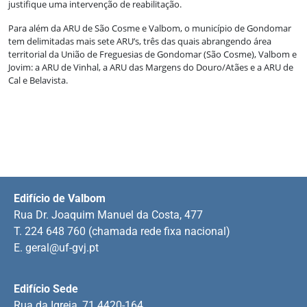
justifique uma intervenção de reabilitação.
Para além da ARU de São Cosme e Valbom, o município de Gondomar
tem delimitadas mais sete ARU’s, três das quais abrangendo área
territorial da União de Freguesias de Gondomar (São Cosme), Valbom e
Jovim: a ARU de Vinhal, a ARU das Margens do Douro/Atães e a ARU de
Cal e Belavista.
Edifício de Valbom
Rua Dr. Joaquim Manuel da Costa, 477
T. 224 648 760 (chamada rede fixa nacional)
E.
geral@uf-gvj.pt
Edifício Sede
Rua da Igreja, 71 4420-164