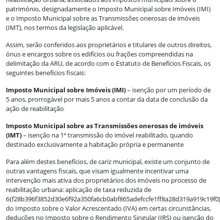
património, designadamente o Imposto Municipal sobre Imóveis (IMI)
e o Imposto Municipal sobre as Transmissões onerosas de imóveis
(IMT), nos termos da legislação aplicável.
Assim, serão conferidos aos proprietários e titulares de outros direitos,
ónus e encargos sobre os edifícios ou frações compreendidas na
delimitação da ARU, de acordo com o Estatuto de Benefícios Fiscais, os
seguintes benefícios fiscais:
Imposto Municipal sobre Imóveis (IMI)
– isenção por um período de
5 anos, prorrogável por mais 5 anos a contar da data de conclusão da
ação de reabilitação
Imposto Municipal sobre as Transmissões onerosas de imóveis
(IMT)
– isenção na 1ª transmissão do imóvel reabilitado, quando
destinado exclusivamente a habitação própria e permanente
Para além destes benefícios, de cariz municipal, existe um conjunto de
outras vantagens fiscais, que visam igualmente incentivar uma
intervenção mais ativa dos proprietários dos imóveis no processo de
reabilitação urbana: aplicação de taxa reduzida de
6{f28b396f3852d30e6f92a350fa6cb0abf865adefccfe1ff8a28d319a919c19f0
do Imposto sobre o Valor Acrescentado (IVA) em certas circunstâncias,
deduções no Imposto sobre o Rendimento Singular (IRS) ou isenção do