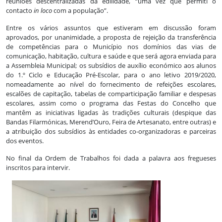
reuniões descentralizadas da edilidade, “uma vez que permiti o
contacto
in loco
com a população”.
Entre os vários assuntos que estiveram em discussão foram
aprovados, por unanimidade, a proposta de rejeição da transferência
de competências para o Município nos domínios das vias de
comunicação, habitação, cultura e saúde e que será agora enviada para
a Assembleia Municipal; os subsídios de auxílio económico aos alunos
do 1.º Ciclo e Educação Pré-Escolar, para o ano letivo 2019/2020,
nomeadamente ao nível do fornecimento de refeições escolares,
escalões de capitação, tabelas de comparticipação familiar e despesas
escolares, assim como o programa das Festas do Concelho que
mantêm as iniciativas ligadas às tradições culturais (despique das
Bandas Filarmónicas, Merend’Ouro, Feira de Artesanato, entre outras) e
a atribuição dos subsídios às entidades co-organizadoras e parceiras
dos eventos.
No final da Ordem de Trabalhos foi dada a palavra aos fregueses
inscritos para intervir.