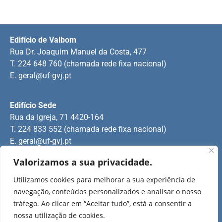
Edifício de Valbom
Rua Dr. Joaquim Manuel da Costa, 477
T. 224 648 760 (chamada rede fixa nacional)
E.
geral@uf-gvj.pt
Edifício Sede
Rua da Igreja, 71 4420-164
T. 224 833 552 (chamada rede fixa nacional)
E.
geral@uf-gvj.pt
Valorizamos a sua privacidade.
Edifício de Jovim
Utilizamos cookies para melhorar a sua experiência de
Rua Manuel Pinto Martins
navegação, conteúdos personalizados e analisar o nosso
T. 224 509 703 (chamada rede fixa nacional)
tráfego. Ao clicar em “Aceitar tudo”, está a consentir a
E.
geral@uf-gvj.pt
nossa utilização de cookies.