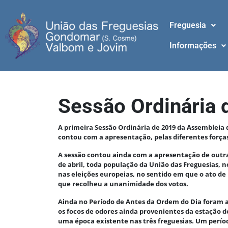
Freguesia
Informações
Sessão Ordinária 
A primeira Sessão Ordinária de 2019 da Assembleia d
contou com a apresentação, pelas diferentes forças 
A sessão contou ainda com a apresentação de outra
de abril, toda população da União das Freguesias, 
nas eleições europeias, no sentido em que o ato d
que recolheu a unanimidade dos votos.
Ainda no Período de Antes da Ordem do Dia foram 
os focos de odores ainda provenientes da estação d
uma época existente nas três freguesias. Um perí