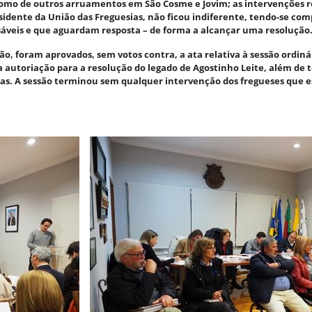
omo de outros arruamentos em São Cosme e Jovim; as intervenções rea
residente da União das Freguesias, não ficou indiferente, tendo-se co
nsáveis e que aguardam resposta – de forma a alcançar uma resolução
o, foram aprovados, sem votos contra, a ata relativa à sessão ordinár
 e a autoriação para a resolução do legado de Agostinho Leite, além
sias. A sessão terminou sem qualquer intervenção dos fregueses que