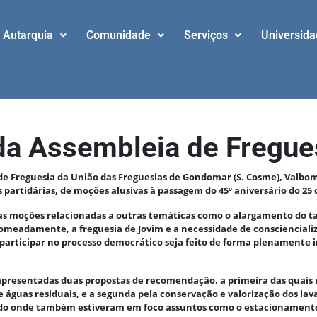
Autarquia
Comunidade
Serviços
Universid
da Assembleia de Fregue
e Freguesia da União das Freguesias de Gondomar (S. Cosme), Valbom e 
partidárias, de moções alusivas à passagem do 45º aniversário do 25 de
s moções relacionadas a outras temáticas como o alargamento do ta
nomeadamente, a freguesia de Jovim e a necessidade de conscienciali
e participar no processo democrático seja feito de forma plenamente
apresentadas duas propostas de recomendação, a primeira das quais 
e águas residuais, e a segunda pela conservação e valorização dos l
odo onde também estiveram em foco assuntos como o estacionamento 