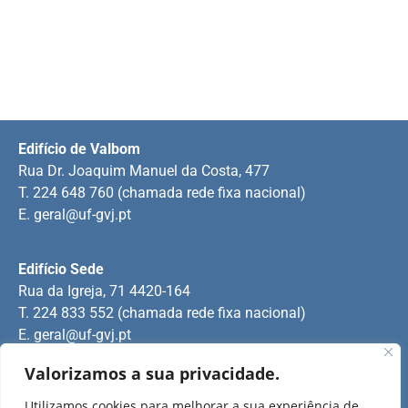
Edifício de Valbom
Rua Dr. Joaquim Manuel da Costa, 477
T. 224 648 760 (chamada rede fixa nacional)
E.
geral@uf-gvj.pt
Edifício Sede
Rua da Igreja, 71 4420-164
T. 224 833 552 (chamada rede fixa nacional)
E.
geral@uf-gvj.pt
Valorizamos a sua privacidade.
Edifício de Jovim
Utilizamos cookies para melhorar a sua experiência de