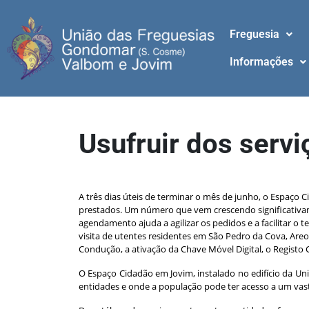
Freguesia
Informações
Usufruir dos serv
Cerca de 200 pessoas recorreram este mês ao Espaço Ci
A três dias úteis de terminar o mês de junho, o Espaço 
prestados. Um número que vem crescendo significativam
agendamento ajuda a agilizar os pedidos e a facilitar 
visita de utentes residentes em São Pedro da Cova, Areo
Condução, a ativação da Chave Móvel Digital, o Registo 
O Espaço Cidadão em Jovim, instalado no edifício da Un
entidades e onde a população pode ter acesso a um vasto