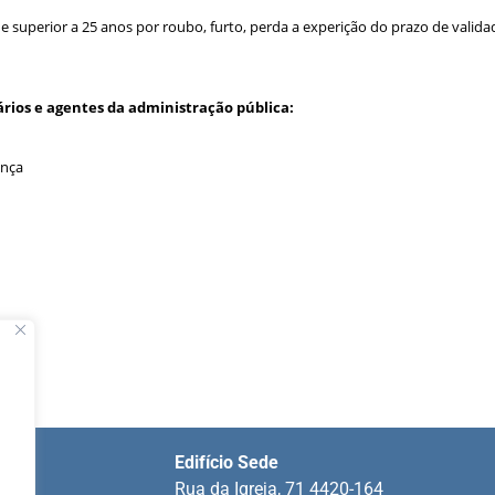
superior a 25 anos por roubo, furto, perda a experição do prazo de valida
ários e agentes da administração pública:
ença
Edifício Sede
ins
Rua da Igreja, 71 4420-164