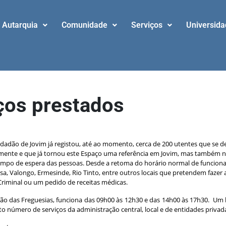
Autarquia
Comunidade
Serviços
Universid
iços prestados
dadão de Jovim
Cidadão de Jovim já registou, até ao momento, cerca de 200 utentes que se de
ente e que já tornou este Espaço uma referência em Jovim, mas também no
o tempo de espera das pessoas. Desde a retoma do horário normal de funcio
sa, Valongo, Ermesinde, Rio Tinto, entre outros locais que pretendem fazer
Criminal ou um pedido de receitas médicas.
ião das Freguesias, funciona das 09h00 às 12h30 e das 14h00 às 17h30. Um
 número de serviços da administração central, local e de entidades privad