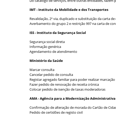
Do catálogo de serviços, entre outras entidades, fazem p
IMT - Instituto da Mobilidade e dos Transportes
Revalidação, 2ª via, duplicado e substituição da carta d
Averbamento do grupo 2 e restrição 997 na carta de co
ISS - Instituto da Segurança Social
Segurança social direta
Informação genérica
Agendamento de atendimento
Ministério da Saúde
Marcar consulta
Cancelar pedido de consulta
Registar agregado familiar para poder realizar marcaçã
Fazer pedido de renovação de receita crónica
Colocar pedido de isenção de taxas moderadoras
AMA - Agência para a Modernização Administrativa 
Confirmação de alteração de morada do Cartão de Cida
Pedido de certidões de registo civil