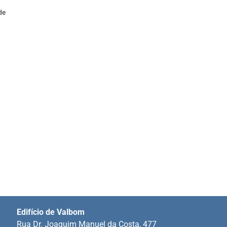
de
Edifício de Valbom
Rua Dr. Joaquim Manuel da Costa, 477