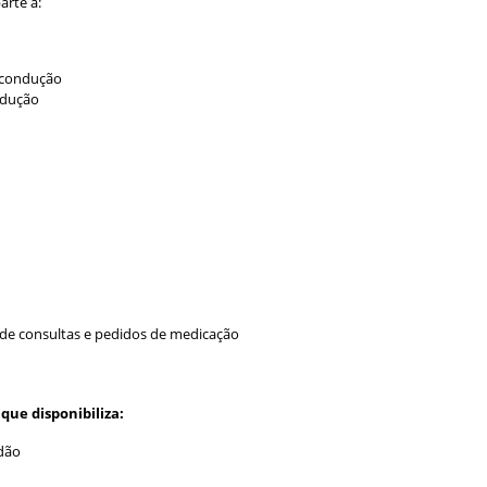
arte a:
e condução
ndução
o de consultas e pedidos de medicação
que disponibiliza:
dão