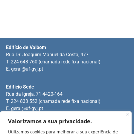
Edifício de Valbom
Rua Dr. Joaquim Manuel da Costa, 477
T. 224 648 760 (chamada rede fixa nacional)
E.
geral@uf-gvj.pt
Edifício Sede
Rua da Igreja, 71 4420-164
T. 224 833 552 (chamada rede fixa nacional)
E.
geral@uf-gvj.pt
Valorizamos a sua privacidade.
Edifício de Jovim
Utilizamos cookies para melhorar a sua experiência de
Rua Manuel Pinto Martins