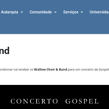
Autarquia
Comunidade
Serviços
Universid
and
Gondomar vai receber os
Wallow Choir & Band
para um concerto de Gospel.