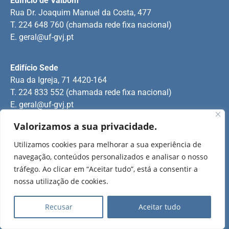
Edifício de Valbom
Rua Dr. Joaquim Manuel da Costa, 477
T. 224 648 760 (chamada rede fixa nacional)
E.
geral@uf-gvj.pt
Edifício Sede
Rua da Igreja, 71 4420-164
T. 224 833 552 (chamada rede fixa nacional)
E.
geral@uf-gvj.pt
Valorizamos a sua privacidade.
Edifício de Jovim
Utilizamos cookies para melhorar a sua experiência de
Rua Manuel Pinto Martins
navegação, conteúdos personalizados e analisar o nosso
T. 224 509 703 (chamada rede fixa nacional)
tráfego. Ao clicar em “Aceitar tudo”, está a consentir a
E.
geral@uf-gvj.pt
nossa utilização de cookies.
Recusar
Aceitar tudo
2025 Todos os direitos reservados.