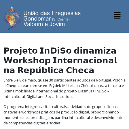
𝗣𝗿𝗼𝗷𝗲𝘁𝗼 𝗜𝗻𝗗𝗶𝗦𝗼 𝗱𝗶𝗻𝗮𝗺𝗶𝘇𝗮
𝗪𝗼𝗿𝗸𝘀𝗵𝗼𝗽 𝗜𝗻𝘁𝗲𝗿𝗻𝗮𝗰𝗶𝗼𝗻𝗮𝗹
𝗻𝗮 𝗥𝗲𝗽𝘂́𝗯𝗹𝗶𝗰𝗮 𝗖𝗵𝗲𝗰𝗮
Entre 5 e 8 de maio, quase 30 participantes adultos de Portugal, Polónia
e Chéquia reuniram-se em Frýdek-Místek, na Chéquia, para a terceira e
última mobilidade internacional do projeto Erasmus+ InDiSo –
Intercultural, Digital and Social Inclusion.
O programa integrou visitas culturais, atividades de grupo, oficinas
criativas e workshops práticos de produção digital, proporcionando
momentos de aprendizagem, partilha intercultural e desenvolvimento
de competências digitais e sociais.