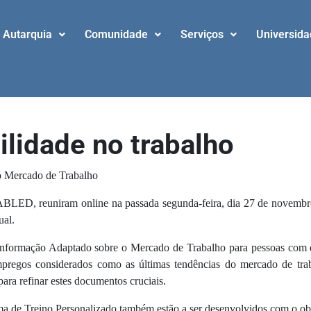
Autarquia
Comunidade
Serviços
Universid
ilidade no trabalho
o Mercado de Trabalho
D, reuniram online na passada segunda-feira, dia 27 de novembro, 
ual.
Informação Adaptado sobre o Mercado de Trabalho para pessoas com de
mpregos considerados como as últimas tendências do mercado de traba
para refinar estes documentos cruciais.
 de Treino Personalizado também estão a ser desenvolvidos com o obj