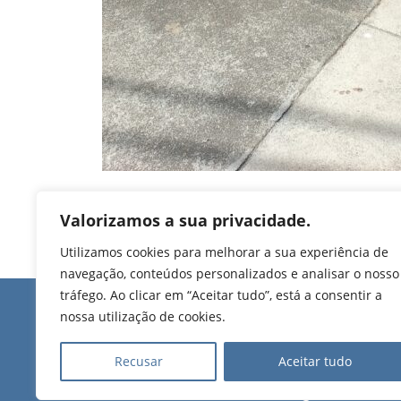
Valorizamos a sua privacidade.
Utilizamos cookies para melhorar a sua experiência de
navegação, conteúdos personalizados e analisar o nosso
tráfego. Ao clicar em “Aceitar tudo”, está a consentir a
Edifício de Jovim
nossa utilização de cookies.
Rua Manuel Pinto Mart
T. 224 509 703 (chamad
Recusar
Aceitar tudo
nacional)
2025 Todos os direitos
reservados.
E.
geral@uf-gvj.pt