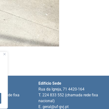
Edifício Sede
ins
Rua da Igreja, 71 4420-164
a rede fixa
T. 224 833 552 (chamada rede fixa
nacional)
E.
geral@uf-gvj.pt