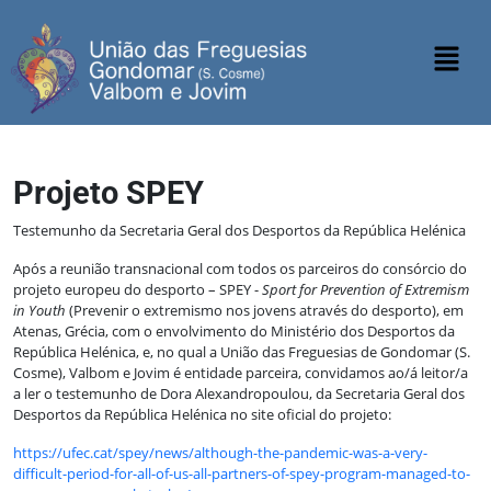
Projeto SPEY
Testemunho da Secretaria Geral dos Desportos da República Helénica
Após a reunião transnacional com todos os parceiros do consórcio do
projeto europeu do desporto – SPEY -
Sport for Prevention of Extremism
in Youth
(Prevenir o extremismo nos jovens através do desporto), em
Atenas, Grécia, com o envolvimento do Ministério dos Desportos da
República Helénica, e, no qual a União das Freguesias de Gondomar (S.
Cosme), Valbom e Jovim é entidade parceira, convidamos ao/á leitor/a
a ler o testemunho de Dora Alexandropoulou, da Secretaria Geral dos
Desportos da República Helénica no site oficial do projeto:
https://ufec.cat/spey/news/although-the-pandemic-was-a-very-
difficult-period-for-all-of-us-all-partners-of-spey-program-managed-to-