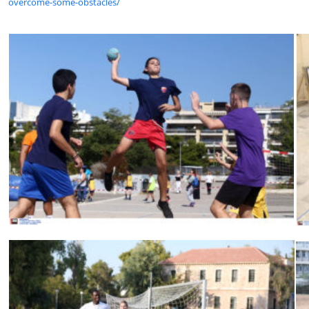
overcome-some-obstacles/